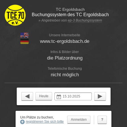
TC Ergoldsbach
Buchungssystem des TC Ergoldsbach
» Angetrieben von
ep-3 Buchungssystem
Unsere Internetseite
www.tc-ergoldsbach.de
Infos & Bilder über
die Platzordnung
Telefonische Buchung
nicht möglich
Heute
Um Plätze zu buchen,
?
registrieren Sie sich bitte