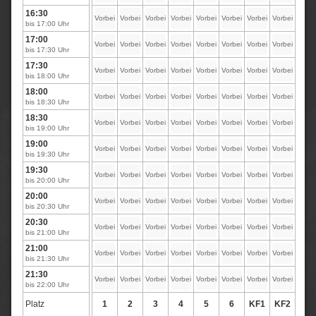
16:30
Vorbei
Vorbei
Vorbei
Vorbei
Vorbei
Vorbei
Vorbei
Vorbei
bis 17:00 Uhr
17:00
Vorbei
Vorbei
Vorbei
Vorbei
Vorbei
Vorbei
Vorbei
Vorbei
bis 17:30 Uhr
17:30
Vorbei
Vorbei
Vorbei
Vorbei
Vorbei
Vorbei
Vorbei
Vorbei
bis 18:00 Uhr
18:00
Vorbei
Vorbei
Vorbei
Vorbei
Vorbei
Vorbei
Vorbei
Vorbei
bis 18:30 Uhr
18:30
Vorbei
Vorbei
Vorbei
Vorbei
Vorbei
Vorbei
Vorbei
Vorbei
bis 19:00 Uhr
19:00
Vorbei
Vorbei
Vorbei
Vorbei
Vorbei
Vorbei
Vorbei
Vorbei
bis 19:30 Uhr
19:30
Vorbei
Vorbei
Vorbei
Vorbei
Vorbei
Vorbei
Vorbei
Vorbei
bis 20:00 Uhr
20:00
Vorbei
Vorbei
Vorbei
Vorbei
Vorbei
Vorbei
Vorbei
Vorbei
bis 20:30 Uhr
20:30
Vorbei
Vorbei
Vorbei
Vorbei
Vorbei
Vorbei
Vorbei
Vorbei
bis 21:00 Uhr
21:00
Vorbei
Vorbei
Vorbei
Vorbei
Vorbei
Vorbei
Vorbei
Vorbei
bis 21:30 Uhr
21:30
Vorbei
Vorbei
Vorbei
Vorbei
Vorbei
Vorbei
Vorbei
Vorbei
bis 22:00 Uhr
Platz
1
2
3
4
5
6
KF1
KF2